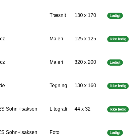
Træsnit
130 x 170
Ledigt
cz
Maleri
125 x 125
Ikke ledig
cz
Maleri
320 x 200
Ledigt
de
Tegning
130 x 160
Ikke ledig
S Sohn+Isaksen
Litografi
44 x 32
Ikke ledig
S Sohn+Isaksen
Foto
Ledigt