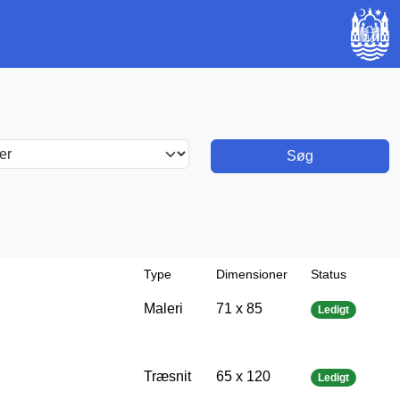
Søg
Type
Dimensioner
Status
Maleri
71 x 85
Ledigt
Træsnit
65 x 120
Ledigt