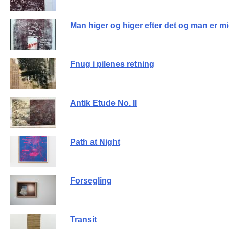
Man higer og higer efter det og man er mi
Fnug i pilenes retning
Antik Etude No. II
Path at Night
Forsegling
Transit